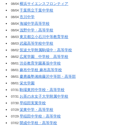
横浜サイエンスフロンティア
08/04
千葉県立千葉中学校
08/04
市川中学
08/04
海城中学高等学校
08/04
浅野中学・高等学校
08/04
東京都立小石川中等教育学校
08/03
武蔵高等学校中学校
08/03
筑波大学附属駒場中・高等学校
08/02
広尾学園 中学校 高等学校
08/02
渋谷教育学園幕張中学校
08/01
麻布中学校 麻布高等学校
08/01
慶應義塾湘南藤沢中等部・高等部
08/01
栄光学園
08/01
駒場東邦中学校・高等学校
07/31
お茶の水女子大学附属中学校
07/31
早稲田実業学校
07/30
栄東中学・高等学校
07/29
早稲田中学校・高等学校
07/29
開成中学校・高等学校
07/02