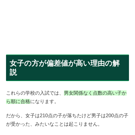
女子の方が偏差値が高い理由の解
説
これらの学校の入試では、
男女関係なく点数の高い子か
ら順に合格
になります。
だから、女子は210点の子が落ちたけど男子は200点の子
が受かった、みたいなことは起こりません。