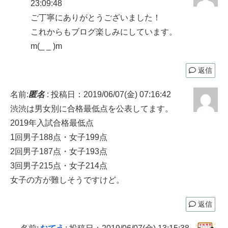
23:09:48
ご丁寧にありがとうございました！
これからもブログ楽しみにしています。
m(_ _ )m
返信
名前:
匿名
:
投稿日：2019/06/07(金) 07:16:42
渋渋は男女別に合格最低点を公表してます。
2019年入試合格最低点
1回男子188点・女子199点
2回男子187点・女子193点
3回男子215点・女子214点
女子の方が難しそうですけど。
返信