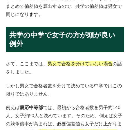
まとめて偏差値を算出するので、共学の偏差値は男女で
同じになります。
共学の中学で女子の方が頭が良い
例外
さて、ここまでは、
男女で合格を分けていない場合
の話
をしました。
しかし男女で合格者数を分けて決めている中学ではこの
限りではありません。
例えば
慶応中等部
では、最初から合格者数を男子約140
人、女子約50人と決めています。そのため、例えば女子
の競争倍率が高まれば、必要偏差値も女子だけ上がりま