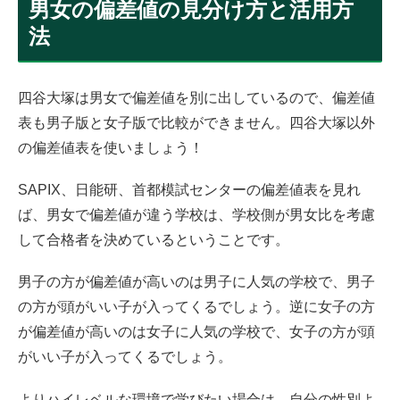
男女の偏差値の見分け方と活用方
法
四谷大塚は男女で偏差値を別に出しているので、偏差値
表も男子版と女子版で比較ができません。四谷大塚以外
の偏差値表を使いましょう！
SAPIX、日能研、首都模試センターの偏差値表を見れ
ば、男女で偏差値が違う学校は、学校側が男女比を考慮
して合格者を決めているということです。
男子の方が偏差値が高いのは男子に人気の学校で、男子
の方が頭がいい子が入ってくるでしょう。逆に女子の方
が偏差値が高いのは女子に人気の学校で、女子の方が頭
がいい子が入ってくるでしょう。
よりハイレベルな環境で学びたい場合は、自分の性別よ