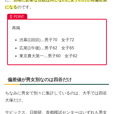
になる
のです。
再掲
渋幕(1回目)…男子70 女子72
広尾(1午後)…男子62 女子65
東京農大第一…男子60 女子62
偏差値が男女別なのは四谷だけ
ちなみに男女で別々に集計しているのは、大手では四谷
大塚だけ。
サピックス、日能研、首都模試センターはいずれも男女