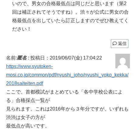
いので、男女の合格最低点は同じだと思います（第2
回は補正されてそうですね）。渋々が公式に男女の合
格最低点を出していたら訂正しますのでぜひ教えてく
ださい！
返信
名前:
匿名
:
投稿日：2019/06/07(金) 17:04:22
https://www.syutoken-
mosi.co.jp/common/pdf/nyushi_joho/nyushi_yoko_kekka/
2018saiteiten.pdf
ここで、首都模試がまとめている「各中学校公表によ
る」合格採点一覧が
見られます。これは2016年から３年分ですが、いずれも
渋渋は女子の方が
最低点が高いです。