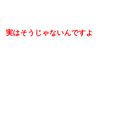
実はそうじゃないんですよ