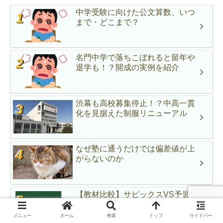
中学受験に向けた公文算数、いつ
まで・どこまで？
名門中学で落ちこぼれると留年や
退学も！？開成の実例を紹介
渋幕も高校募集停止！？中高一貫
化を見据えた制服リニューアル
なぜ塾に通うだけでは偏差値が上
がらないのか
【教材比較】サピックスVS予習シ
リーズ（国語編）
メニュー
ホーム
検索
トップ
サイドバー