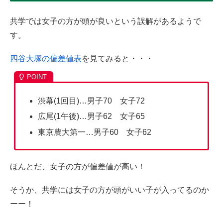
共学では女子の方が頭が良いという誤解があるようで
す。
四谷大塚の偏差値表
を見てみると・・・
渋幕(1回目)…男子70 女子72
広尾(1午後)…男子62 女子65
東京農大第一…男子60 女子62
ほんとだ、女子の方が偏差値が高い！
そうか、共学には女子の方が頭がいい子が入ってるのか
ーー！