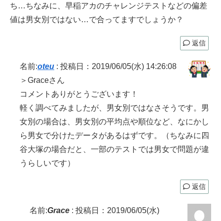
ち…ちなみに、早稲アカのチャレンジテストなどの偏差
値は男女別ではない…で合ってますでしょうか？
返信
名前:
oteu
:
投稿日：2019/06/05(水) 14:26:08
＞Graceさん
コメントありがとうございます！
軽く調べてみましたが、男女別ではなさそうです。男
女別の場合は、男女別の平均点や順位など、なにかし
ら男女で分けたデータがあるはずです。（ちなみに四
谷大塚の場合だと、一部のテストでは男女で問題が違
うらしいです）
返信
名前:
Grace
:
投稿日：2019/06/05(水)