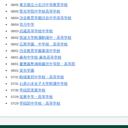
東京都立小石川中等教育学校
08/05
聖光学院中学校高等学校
08/05
渋谷教育学園渋谷中学高等学校
08/04
市川中学
08/04
武蔵高等学校中学校
08/03
筑波大学附属駒場中・高等学校
08/02
広尾学園 中学校 高等学校
08/02
渋谷教育学園幕張中学校
08/01
麻布中学校 麻布高等学校
08/01
慶應義塾湘南藤沢中等部・高等部
08/01
栄光学園
08/01
駒場東邦中学校・高等学校
07/31
お茶の水女子大学附属中学校
07/31
早稲田実業学校
07/30
栄東中学・高等学校
07/29
早稲田中学校・高等学校
07/29