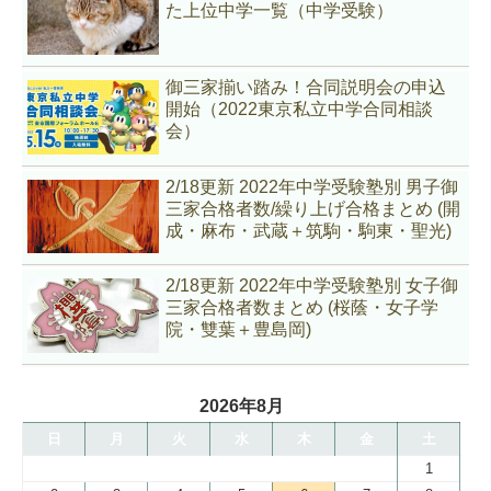
た上位中学一覧（中学受験）
御三家揃い踏み！合同説明会の申込
開始（2022東京私立中学合同相談
会）
2/18更新 2022年中学受験塾別 男子御
三家合格者数/繰り上げ合格まとめ (開
成・麻布・武蔵＋筑駒・駒東・聖光)
2/18更新 2022年中学受験塾別 女子御
三家合格者数まとめ (桜蔭・女子学
院・雙葉＋豊島岡)
2026年8月
日
月
火
水
木
金
土
1