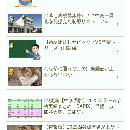
渋幕も高校募集停止！？中高一貫
化を見据えた制服リニューアル
【教材比較】サピックスVS予習シ
リーズ（国語編）
なぜ塾に通うだけでは偏差値が上
がらないのか
3/8更新【中学受験】2023年 御三家合
格実績まとめ（SAPIX、早稲アカ、
四谷大塚、日能研）
【速報版】2023四谷偏差値が上がっ