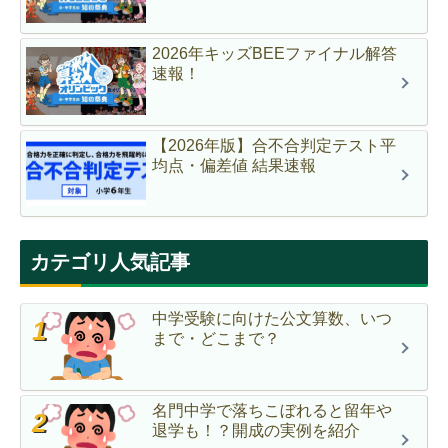
2026年キッズBEEファイナル解答
速報！
【2026年版】合不合判定テスト平
均点・偏差値 結果速報
カテゴリ人気記事
中学受験に向けた公文算数、いつ
まで・どこまで？
名門中学で落ちこぼれると留年や
退学も！？開成の実例を紹介