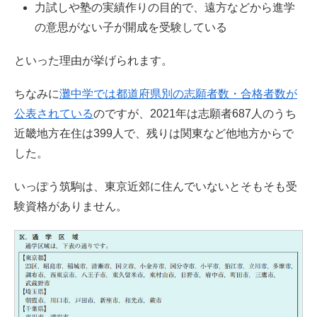
力試しや塾の実績作りの目的で、遠方などから進学
の意思がない子が開成を受験している
といった理由が挙げられます。
ちなみに
灘中学では都道府県別の志願者数・合格者数が
公表されている
のですが、2021年は志願者687人のうち
近畿地方在住は399人で、残りは関東など他地方からで
した。
いっぽう筑駒は、東京近郊に住んでいないとそもそも受
験資格がありません。