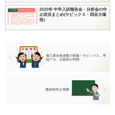
2020年 中学入試報告会・分析会の中
中学受験
止状況まとめ(サピックス・四谷大塚
他）
御三家合格者数の初報！サピックス、早
稲アカ、日能研が判明
教材研究を再開