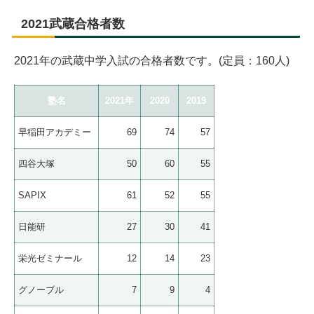
2021武蔵合格者数
2021年の武蔵中学入試の合格者数です。(定員：160人)
塾名
2021年
2020
2019
早稲田アカデミー
69
74
57
四谷大塚
50
60
55
SAPIX
61
52
55
日能研
27
30
41
栄光ゼミナール
12
14
23
グノーブル
7
9
4