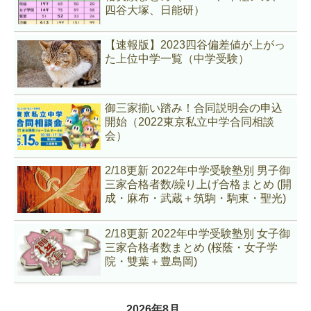
四谷大塚、日能研）
【速報版】2023四谷偏差値が上がっ
た上位中学一覧（中学受験）
御三家揃い踏み！合同説明会の申込
開始（2022東京私立中学合同相談
会）
2/18更新 2022年中学受験塾別 男子御
三家合格者数/繰り上げ合格まとめ (開
成・麻布・武蔵＋筑駒・駒東・聖光)
2/18更新 2022年中学受験塾別 女子御
三家合格者数まとめ (桜蔭・女子学
院・雙葉＋豊島岡)
2026年8月