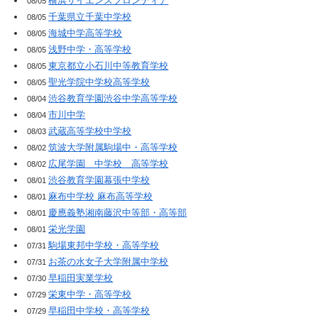
横浜サイエンスフロンティア
08/05
千葉県立千葉中学校
08/05
海城中学高等学校
08/05
浅野中学・高等学校
08/05
東京都立小石川中等教育学校
08/05
聖光学院中学校高等学校
08/05
渋谷教育学園渋谷中学高等学校
08/04
市川中学
08/04
武蔵高等学校中学校
08/03
筑波大学附属駒場中・高等学校
08/02
広尾学園 中学校 高等学校
08/02
渋谷教育学園幕張中学校
08/01
麻布中学校 麻布高等学校
08/01
慶應義塾湘南藤沢中等部・高等部
08/01
栄光学園
08/01
駒場東邦中学校・高等学校
07/31
お茶の水女子大学附属中学校
07/31
早稲田実業学校
07/30
栄東中学・高等学校
07/29
早稲田中学校・高等学校
07/29