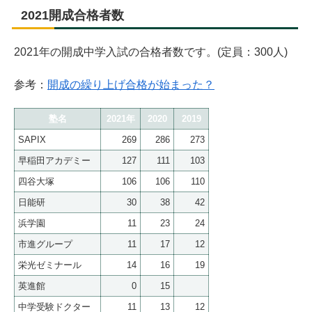
2021開成合格者数
2021年の開成中学入試の合格者数です。(定員：300人)
参考：
開成の繰り上げ合格が始まった？
塾名
2021年
2020
2019
SAPIX
269
286
273
早稲田アカデミー
127
111
103
四谷大塚
106
106
110
日能研
30
38
42
浜学園
11
23
24
市進グループ
11
17
12
栄光ゼミナール
14
16
19
英進館
0
15
中学受験ドクター
11
13
12