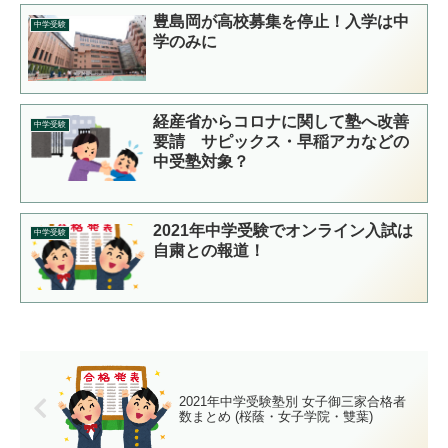
豊島岡が高校募集を停止！入学は中
中学受験
学のみに
経産省からコロナに関して塾へ改善
中学受験
要請 サピックス・早稲アカなどの
中受塾対象？
2021年中学受験でオンライン入試は
中学受験
自粛との報道！
2021年中学受験塾別 女子御三家合格者
数まとめ (桜蔭・女子学院・雙葉)