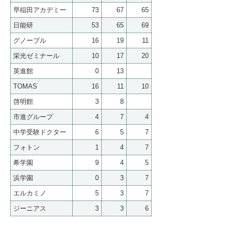
早稲田アカデミー
73
67
65
日能研
53
65
69
グノーブル
16
19
11
栄光ゼミナール
10
17
20
英進館
0
13
TOMAS
16
11
10
啓明館
3
8
市進グループ
4
7
4
中学受験ドクター
6
5
7
フォトン
1
4
7
希学園
9
4
5
浜学園
0
3
7
エルカミノ
5
3
7
ジーニアス
3
3
6