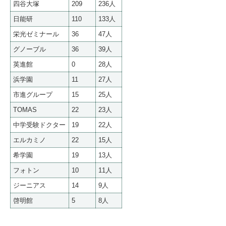
四谷大塚
209
236人
日能研
110
133人
栄光ゼミナール
36
47人
グノーブル
36
39人
英進館
0
28人
浜学園
11
27人
市進グループ
15
25人
TOMAS
22
23人
中学受験ドクター
19
22人
エルカミノ
22
15人
希学園
19
13人
フォトン
10
11人
ジーニアス
14
9人
啓明館
5
8人