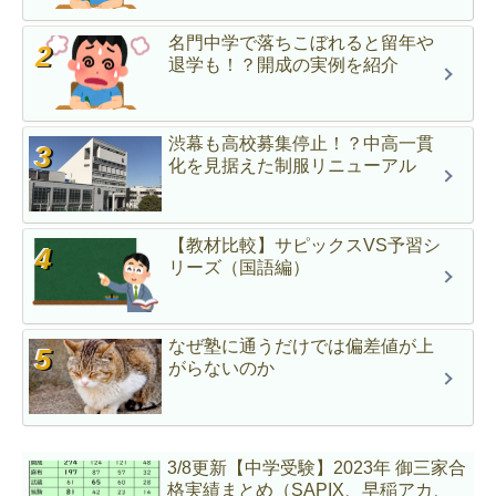
名門中学で落ちこぼれると留年や
退学も！？開成の実例を紹介
渋幕も高校募集停止！？中高一貫
化を見据えた制服リニューアル
【教材比較】サピックスVS予習シ
リーズ（国語編）
なぜ塾に通うだけでは偏差値が上
がらないのか
3/8更新【中学受験】2023年 御三家合
格実績まとめ（SAPIX、早稲アカ、