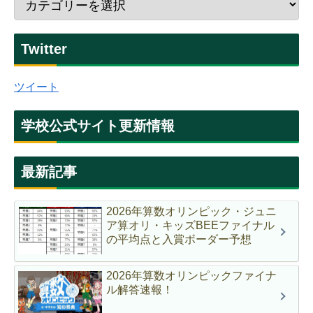
Twitter
ツイート
学校公式サイト更新情報
最新記事
2026年算数オリンピック・ジュニ
ア算オリ・キッズBEEファイナル
の平均点と入賞ボーダー予想
2026年算数オリンピックファイナ
ル解答速報！