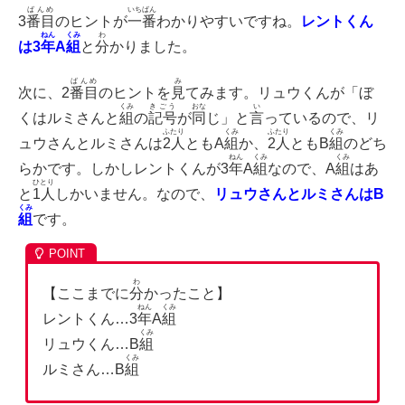
ばんめ
いちばん
3
番目
のヒントが
一番
わかりやすいですね。
レントくん
ねん
くみ
わ
は
3
年
A
組
と
分
かりました。
ばんめ
み
次に、2
番目
のヒントを
見
てみます。リュウくんが「ぼ
くみ
きごう
おな
い
くはルミさんと
組
の
記号
が
同
じ」と
言
っているので、リ
ふたり
くみ
ふたり
くみ
ュウさんとルミさんは
2人
ともA
組
か、
2人
ともB
組
のどち
ねん
くみ
くみ
らかです。しかしレントくんが3
年
A
組
なので、A
組
はあ
ひとり
と
1人
しかいません。なので、
リュウさんとルミさんはB
くみ
組
です。
わ
【ここまでに
分
かったこと】
ねん
くみ
レントくん…3
年
A
組
くみ
リュウくん…B
組
くみ
ルミさん…B
組