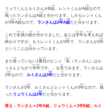
くみ
くみ
リュウくんとルミさんがB
組
、レントくんがA
組
なので、
のこ
くみ
残
ったランさんはA
組
と分かります。しかもレントくん
ねん
くみ
ねん
くみ
わ
が3
年
A
組
なので、
ランさんは2
年
A
組
だと
分
かります。
ぜんいん
くみ
わ
がくねん
かんが
これで
全員
の
組
が
分
かりました。あとは
学年
を
考
えれば
お
ねん
ねん
終
わりですが、もうレントくんが3
年
で、ランさんが2
年
わ
ということは
分
かっています。
つか
ばんめ
わたし
まだ
使
っていない1
番目
のヒント「
私
（ランさん）はル
がくねん
み
ミさんとちがう
学年
です。」を
見
てみます。ランさんは
ねん
ねん
わ
2
年
なので、
ルミさんは3
年
だと
分
かります。
ねん
ねん
のこ
ランさんが2
年
、ルミさんとレントくんが3
年
なので、
残
ねん
わ
った
リュウくんは2
年
だと
分
かります。
答え：ランさん＝2年A組、リュウくん＝2年B組、ルミ