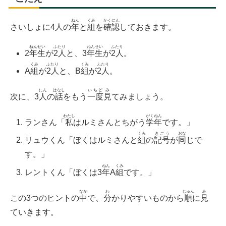
ねん
くみ
かくにん
さいしょに4人の
年
と
組
を
確認
しておきます。
ねんせい
ふたり
ねんせい
ふたり
2
年生
が
2人
と、3
年生
が
2人
。
くみ
ふたり
くみ
ふたり
A
組
が
2人
と、B
組
が
2人
。
にん
はなし
いちど
み
次に、3
人
の
話
をもう
一度
見
てみましょう。
わたし
がくねん
ランさん「
私
はルミさんとちがう
学年
です。」
くみ
きごう
おな
リュウくん「ぼくはルミさんと
組
の
記号
が
同
じで
す。」
ねん
くみ
レントくん「ぼくは3
年
A
組
です。」
なか
わ
じゅん
み
この3つのヒントの
中
で、
分
かりやすいものから
順
に
見
ていきます。