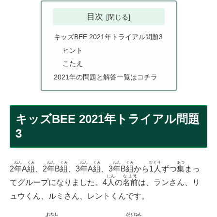
目次
キッズBEE 2021年トライアル問題3
ヒント
こたえ
2021年の問題と解答一覧はコチラ
キッズBEE 2021年トライアル問題
3
ねん
くみ
ねん
くみ
ねん
くみ
ねん
くみ
ひとり
あつ
2
年
A
組
、2
年
B
組
、3
年
A
組
、3
年
B
組
から
1人
ずつ
集
まっ
にん
なまえ
てグループになりました。4
人
の
名前
は、ランさん、リ
ュウくん、ルミさん、レントくんです。
わたし
がくねん