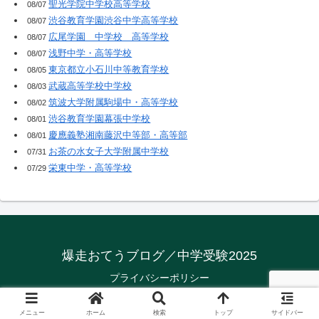
聖光学院中学校高等学校
08/07
渋谷教育学園渋谷中学高等学校
08/07
広尾学園 中学校 高等学校
08/07
浅野中学・高等学校
08/07
東京都立小石川中等教育学校
08/05
武蔵高等学校中学校
08/03
筑波大学附属駒場中・高等学校
08/02
渋谷教育学園幕張中学校
08/01
慶應義塾湘南藤沢中等部・高等部
08/01
お茶の水女子大学附属中学校
07/31
栄東中学・高等学校
07/29
爆走おてうブログ／中学受験2025
プライバシーポリシー
© 2018-2026 爆走おてうブログ／中学受験2025.
メニュー
ホーム
検索
トップ
サイドバー