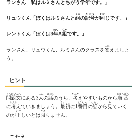
ランさん「
私
はルミさんとちがう
学年
です。」
くみ
きごう
おな
リュウくん「ぼくはルミさんと
組
の
記号
が
同
じです。」
ねん
くみ
レントくん「ぼくは3
年
A
組
です。」
こた
ランさん、リュウくん、ルミさんのクラスを
答
えましょ
う。
ヒント
もんだいぶん
にん
はなし
かんが
じゅんばん
問題文
にある3
人
の
話
のうち、
考
えやすいものから
順番
かんが
さいしょ
ばんめ
はなし
み
に
考
えていきましょう。
最初
に1
番目
の
話
から
見
ていく
ただ
かぎ
のが
正
しいとは
限
りません。
こたえ