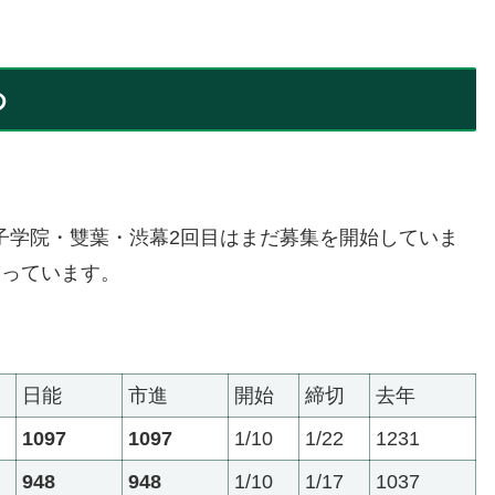
め
子学院・雙葉・渋幕2回目はまだ募集を開始していま
切っています。
日能
市進
開始
締切
去年
1097
1097
1/10
1/22
1231
948
948
1/10
1/17
1037