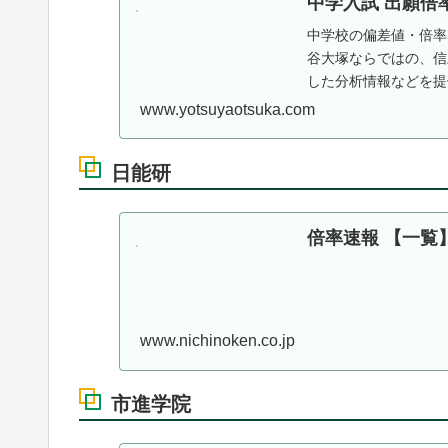
中学入試 出願倍
中学校の偏差値・倍率
谷大塚ならではの、信
した分析情報などを提
www.yotsuyaotsuka.com
日能研
倍率速報 【一覧】
www.nichinoken.co.jp
市進学院