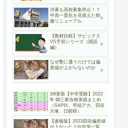
渋幕も高校募集停止！？
中高一貫化を見据えた制
服リニューアル
【教材比較】サピックス
VS予習シリーズ（国語
編）
なぜ塾に通うだけでは偏
差値が上がらないのか
3/8更新【中学受験】2023
年 御三家合格実績まとめ
（SAPIX、早稲アカ、四谷
大塚、日能研）
【速報版】2023四谷偏差値
が上がった上位中学一覧