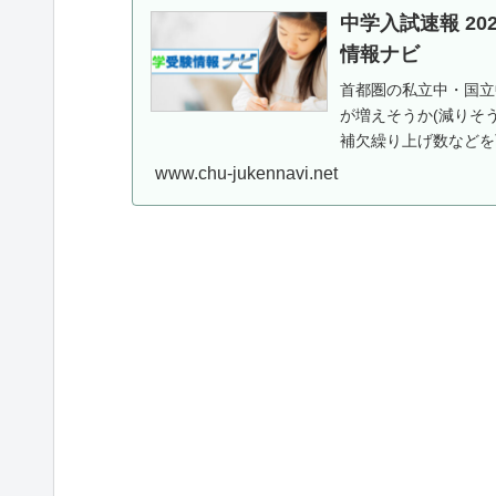
中学入試速報 2
情報ナビ
首都圏の私立中・国立
が増えそうか(減りそ
補欠繰り上げ数などを
www.chu-jukennavi.net