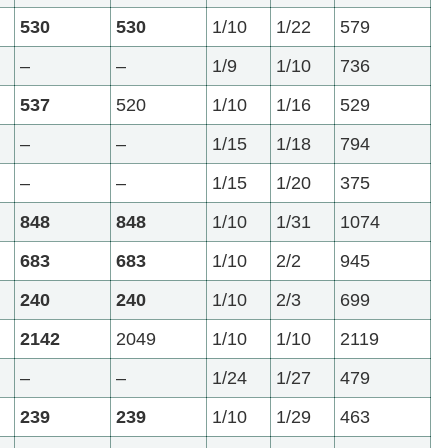
530
530
1/10
1/22
579
–
–
1/9
1/10
736
537
520
1/10
1/16
529
–
–
1/15
1/18
794
–
–
1/15
1/20
375
848
848
1/10
1/31
1074
683
683
1/10
2/2
945
240
240
1/10
2/3
699
2142
2049
1/10
1/10
2119
–
–
1/24
1/27
479
239
239
1/10
1/29
463