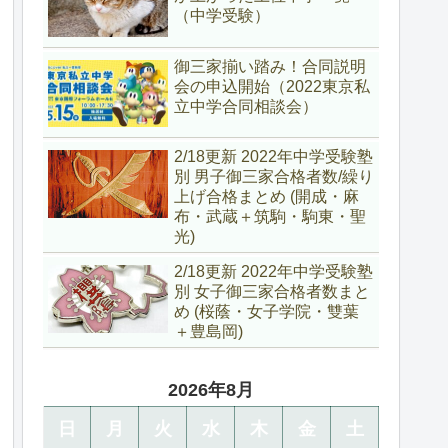
（中学受験）
御三家揃い踏み！合同説明
会の申込開始（2022東京私
立中学合同相談会）
2/18更新 2022年中学受験塾
別 男子御三家合格者数/繰り
上げ合格まとめ (開成・麻
布・武蔵＋筑駒・駒東・聖
光)
2/18更新 2022年中学受験塾
別 女子御三家合格者数まと
め (桜蔭・女子学院・雙葉
＋豊島岡)
2026年8月
日
月
火
水
木
金
土