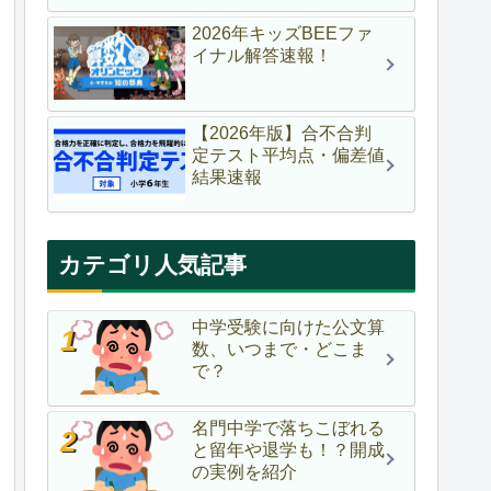
2026年キッズBEEファ
イナル解答速報！
【2026年版】合不合判
定テスト平均点・偏差値
結果速報
カテゴリ人気記事
中学受験に向けた公文算
数、いつまで・どこま
で？
名門中学で落ちこぼれる
と留年や退学も！？開成
の実例を紹介