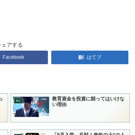
シェアする
Facebook
はてブ
っ
教育資金を投資に頼ってはいけな
雑記
い理由
「9月入学」反対！来年の小1の人