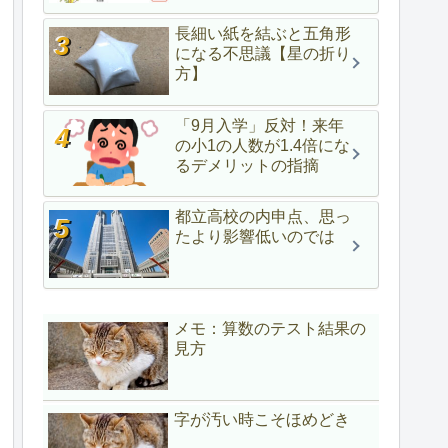
長細い紙を結ぶと五角形
になる不思議【星の折り
方】
「9月入学」反対！来年
の小1の人数が1.4倍にな
るデメリットの指摘
都立高校の内申点、思っ
たより影響低いのでは
メモ：算数のテスト結果の
見方
字が汚い時こそほめどき