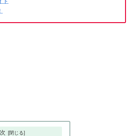
イト
！
次