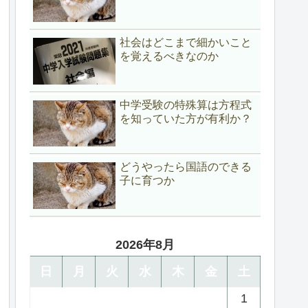
社会はどこまで細かいこと
を覚えるべきなのか
中学受験の特殊算は方程式
を知っていた方が有利か？
どうやったら国語のできる
子に育つか
2026年8月
日
月
火
水
木
金
土
1