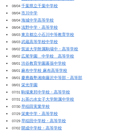
千葉県立千葉中学校
08/04
市川中学
08/04
海城中学高等学校
08/04
浅野中学・高等学校
08/04
東京都立小石川中等教育学校
08/03
武蔵高等学校中学校
08/03
筑波大学附属駒場中・高等学校
08/02
広尾学園 中学校 高等学校
08/02
渋谷教育学園幕張中学校
08/01
麻布中学校 麻布高等学校
08/01
慶應義塾湘南藤沢中等部・高等部
08/01
栄光学園
08/01
駒場東邦中学校・高等学校
07/31
お茶の水女子大学附属中学校
07/31
早稲田実業学校
07/30
栄東中学・高等学校
07/29
早稲田中学校・高等学校
07/29
開成中学校・高等学校
07/02